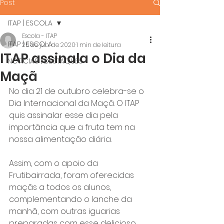
Post
ITAP | ESCOLA
Escola - ITAP
ITAP | ESCOLA
25 de jun. de 2020
1 min de leitura
ITAP assinala o Dia da
NOTÍCIAS | DESTAQUES
Maçã
No dia 21 de outubro celebra-se o 
Dia Internacional da Maçã. O ITAP 
quis assinalar esse dia pela 
importância que a fruta tem na 
nossa alimentação diária.
Assim, com o apoio da 
Frutibairrada, foram oferecidas 
maçãs a todos os alunos, 
complementando o lanche da 
manhã, com outras iguarias 
preparadas com esse delicioso 