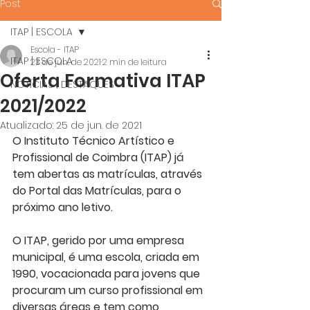
Post
ITAP | ESCOLA
Escola - ITAP
ITAP | ESCOLA
23 de jun. de 2021
2 min de leitura
Oferta Formativa ITAP
NOTÍCIAS | DESTAQUES
2021/2022
Atualizado:
25 de jun. de 2021
O Instituto Técnico Artístico e 
Profissional de Coimbra (ITAP) já 
tem abertas as matrículas, através 
do Portal das Matrículas, para o 
próximo ano letivo. 
O ITAP, gerido por uma empresa 
municipal, é uma escola, criada em 
1990, vocacionada para jovens que 
procuram um curso profissional em 
diversas áreas e tem como 