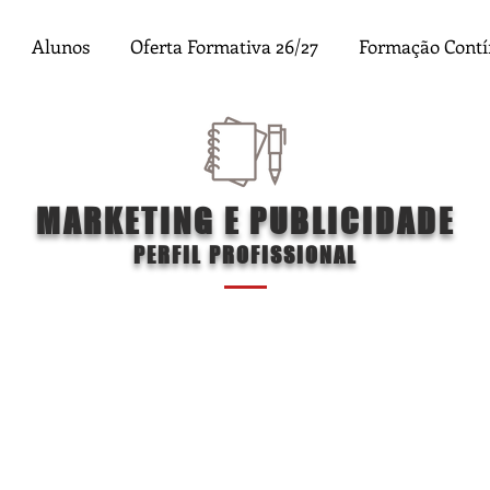
Alunos
Oferta Formativa 26/27
Formação Cont
MARKETING E PUBLICIDADE
PERFIL PROFISSIONAL