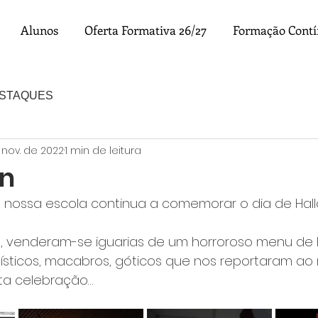
Alunos
Oferta Formativa 26/27
Formação Cont
ESTAQUES
 nov. de 2022
1 min de leitura
en
a nossa escola continua a comemorar o dia de Hal
o, venderam-se iguarias de um horroroso menu de 
místicos, macabros, góticos que nos reportaram a
sta celebração…