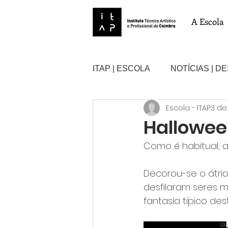
A Escola
ITAP | ESCOLA
NOTÍCIAS | D
Escola - ITAP
3 de
Hallowe
Como é habitual, 
Decorou-se o átri
desfilaram seres 
fantasia típico de