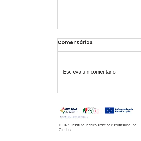
Comentários
Escreva um comentário
Direto ao Trabalho:
cursos profissionais
ganham novo fôlego e já
ninguém lhes chama
'plano B'
© ITAP - Instituto Técnico Artístico e Profissional de
Coimbra .