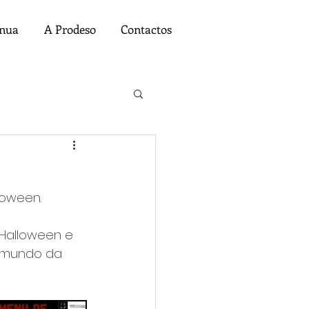
ínua
A Prodeso
Contactos
loween.
Halloween e 
o mundo da 