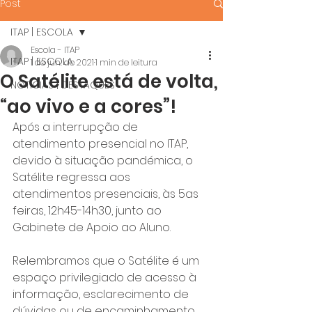
Post
ITAP | ESCOLA
Escola - ITAP
ITAP | ESCOLA
1 de jun. de 2021
1 min de leitura
O Satélite está de volta,
NOTÍCIAS | DESTAQUES
“ao vivo e a cores”!
Após a interrupção de 
atendimento presencial no ITAP, 
devido à situação pandémica, o 
Satélite regressa aos 
atendimentos presenciais, às 5as 
feiras, 12h45-14h30, junto ao 
Gabinete de Apoio ao Aluno. 
Relembramos que o Satélite é um 
espaço privilegiado de acesso à 
informação, esclarecimento de 
dúvidas ou de encaminhamento 